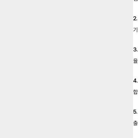
2
기
3
율
4
합
5
출